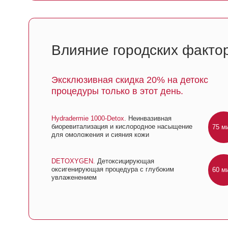
Hydradermie 1000-Detox.
Неинвазивная
биоревитализация и кислородное насыщение
75 мин.
для омоложения и сияния кожи
DETOXYGEN.
Детоксицирующая
оксигенирующая процедура с глубоким
60 мин.
увлаженением
БЕСПЛАТНАЯ КОНСУЛЬТАЦИЯ ОТ ЭКСПЕРТОВ GUINOT
Ваша весенняя «Капсульная 
Подбор персонального ухода под вашу задачу