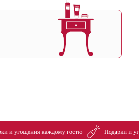
щения каждому гостю
Подарки и угощения к