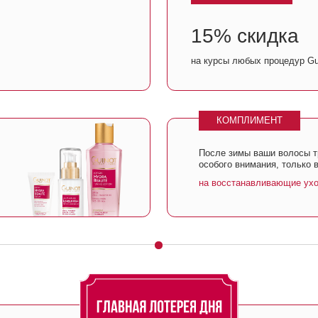
КОМПЛИМЕНТ
После зимы ваши волосы требуют
20
особого внимания, только в этот день
на восстанавливающие уходы для волос от
от Guinot
дства домашнего ухода
,
ерее. количество чеков