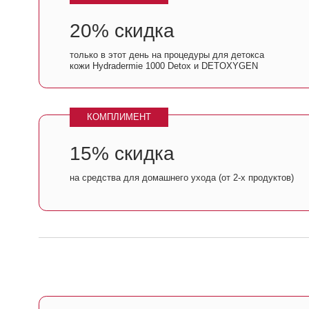
КОМПЛИМЕНТ
15% скидка
на средства для домашнего ухода (от 2-х продуктов)
ВАС ЖДЕТ
Розыгрыш уникальных призов 
Условие участия:
c 12 по 26 марта приобретайте сре
Ваши чеки на покупки автоматически участвуют в лот
не ограничено.