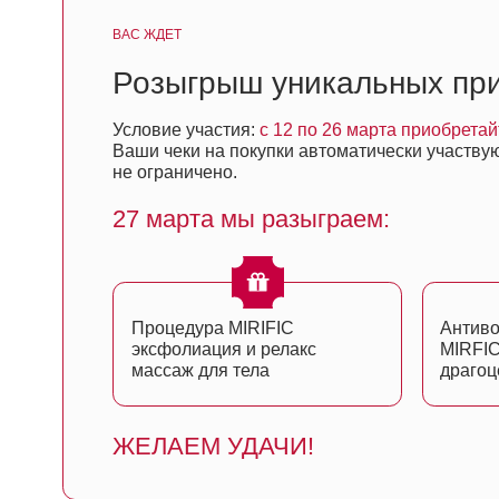
27 марта мы разыграем:
Процедура MIRIFIC
Антивозрастн
эксфолиация и релакс
MIRFIC с 4
массаж для тела
драгоценным
ЖЕЛАЕМ УДАЧИ!
Влияние городских факторов н
Эксклюзивная скидка 20% на детокс
процедуры только в этот день.