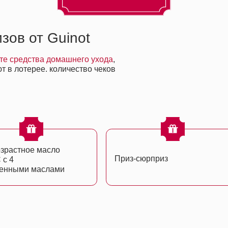
ое масло
Приз-сюрприз
и маслами
а кожу - загрязнение, стресс, недосып
Экспресс-сеансы, специальная цена – 4500₽
30-минутные процедуры на выбор: