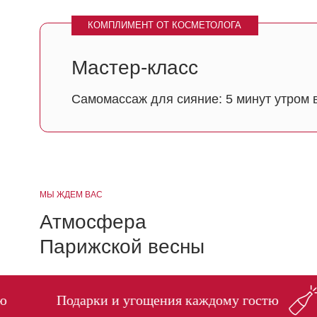
Парижской весны
Подарки и угощения каждому гостю
Подарк