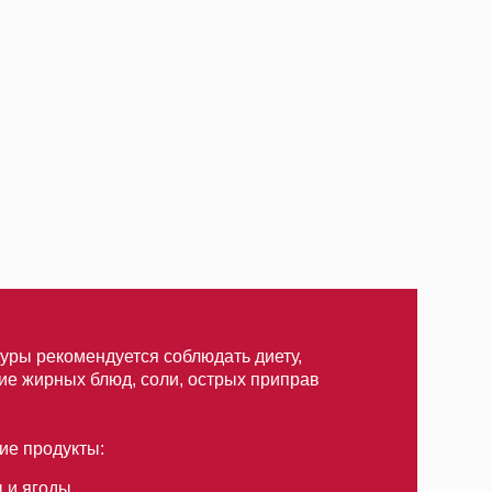
ется соблюдать диету,
д, соли, острых приправ
е не менее 1,5 литра очищенной
ры откажитесь от крепкого чая и кофе.