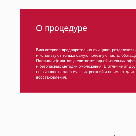
Биоматериал предварительно очищают, разделяют на фракци
и используют только самую полезную часть, обогащенную тр
Плазмолифтинг лица считается одной из самых эффективны
и безопасных методик омоложения. В отличие от других проц
не вызывает аллергических реакций и не имеет длительного 
восстановления.
Применение плазмолифтинга
Стимуляция роста волос
Достижение эфф