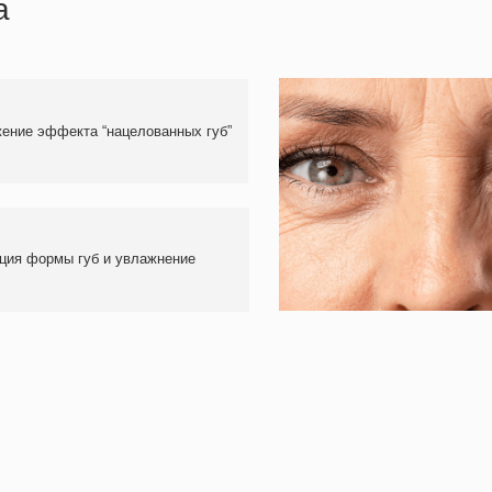
мы губ и увлажнение
 все большую популярность среди
 но и стойкий результат.
е инъекций стимулируется
оцесс активизирует клеточный
ет процессы регенерации тканей.