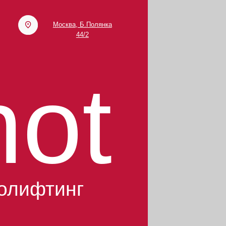
Москва, Б.Полянка
44/2
ot
ифтинг