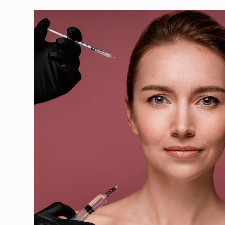
ПОДГОТОВКА К ПРОЦЕДУР
Перед проведением плазмотерапии пациент прохо
обследование, которое включает общий анализ кров
экспресс-тест на ВИЧ-инфекцию, гепатиты B и
C и коагулограмму. Результаты действительны в теч
месяцев.