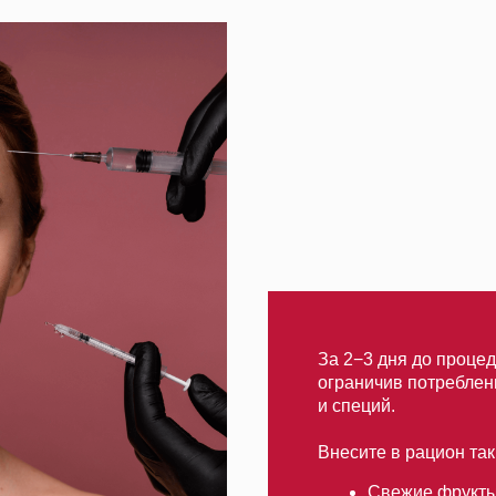
За 2−3 дня до процедуры рекоменду
ограничив потребление жирных блю
и специй.
Внесите в рацион такие продукты:
Свежие фрукты и ягоды
Овощи
Зелень
Мясо нежирных сортов
Кисломолочные продукты
Рыба
Цельнозерновые каши
Е
Важно наладить питьевой режим.
Выпивайт
негазированной воды.
За сутки до процеду
дит
и,
Записаться
ение 3