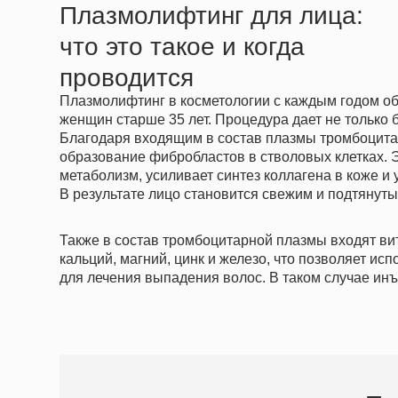
В результате лицо становится свежим и подтянутым.
Также в состав тромбоцитарной плазмы входят витамины A
кальций, магний, цинк и железо, что позволяет использо
для лечения выпадения волос. В таком случае инъекции 
Плазм
Морщины, заломы
Нездоровый от
Дряблая кожа
Рубцы и шрам
Расширенные поры
Гиперпигмента
Также уколы плазмы в лицо назначают 