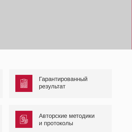
Гарантированный
результат
Авторские методики
и протоколы
T на Б. Полянке вы можете
ить процедуру плазмолифтинга.