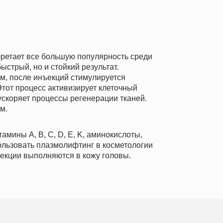
, B, C, D, E, K, аминокислоты,
вать плазмолифтинг в косметологии
выполняются в кожу головы.
отерапия лица имеет следующие
показания:
тенок кожи
Признаки фотостарения
Расплыв
ы
Угревая болезнь
Темные к
ция
Купероз
Чрезмер
после химического пилинга, пластики и лазерной терапии.