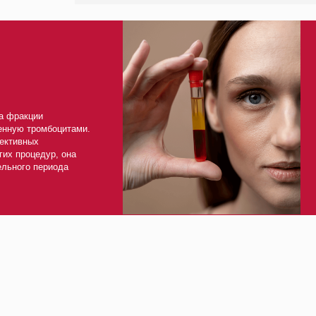
Прежде, чем за
что такое плаз
он устраняет и 
проводить.
и
омбоцитами.
х
едур, она
периода
екта “нацелованных губ”