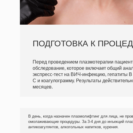
В день, когда назначен плазмолифтинг для лица, не проводите д
омолаживающие процедуры. За 3-4 дня до инъекций плазмы отка
антикоагулянтов, алкогольных напитков, курения.
*нажмите, чтобы увидеть цены
НАЗВАНИЕ ПРОЦЕДУРЫ
скидка
—15%
Плазмолифтинг
(1 пробирка плазмы)
от 4х пробирок плазмы
Плазмолифтинг
(2 пробирки плазмы)
Плазмолифтинг
(3 пробирки плазмы)