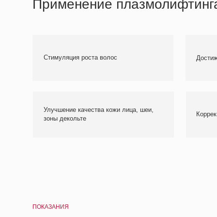
Улучшение качества кожи лица, шеи,
Коррекция фор
зоны декольте
ПОКАЗАНИЯ
Плазмолифтинг для лица:
что это такое и когда
проводится
Плазмолифтинг в косметологии с каждым годом обретает
женщин старше 35 лет. Процедура дает не только быстрый,
Благодаря входящим в состав плазмы тромбоцитам, посл
образование фибробластов в стволовых клетках. Этот пр
метаболизм, усиливает синтез коллагена в коже и ускоря