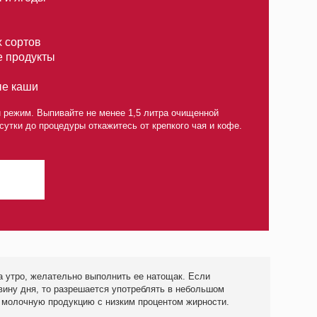
но выполнить ее натощак. Если
решается употреблять в небольшом
цию с низким процентом жирности.
ЦЕНА, ₽
Хочу скидку
6 850
 600
 900