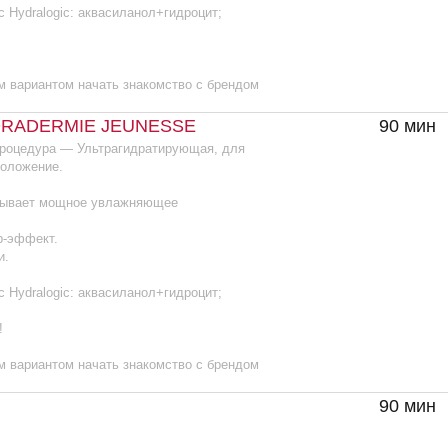
.
gic: аквасиланол+гидроцит;
том начать знакомство с брендом
90 мин
15
аминов для получения быстрых
ивная методика миостимуляции
 мышечной релаксации, стимулирует
 ингредиентов, повышая
 JEUNESSE AGE
90 мин
13
ет исключительные результаты