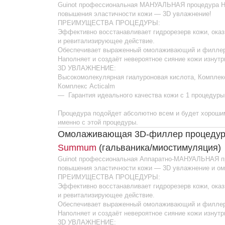
Комплекс Acticalm
— Гарантия идеального качества кожи с 1 процедуры!
Процедура подойдет абсолютно всем и будет хорошим вариан
именно с этой процедуры.
Омолаживающая 3D-филлер процедура
3D 
Summum
(гальваника/миостимуляция)
Guinot профессиональная Аппаратно-МАНУАЛЬНАЯ процедура
повышения эластичности кожи — 3D увлажнение и омоложени
ПРЕИМУЩЕСТВА ПРОЦЕДУРЫ:
Эффективно восстанавливает гидрорезерв кожи, оказывает 
и ревитализирующее действие.
Обеспечивает выраженный омолаживающий и филлер-эффект
Наполняет и создаёт невероятное сияние кожи изнутри.
3D УВЛАЖНЕНИЕ:
Высокомолекулярная гиалуроновая кислота, Комплекс Hydralo
Комплекс Acticalm
— Гарантия идеального качества кожи с 1 процедуры!
Процедура подойдет абсолютно всем и будет хорошим вариан
именно с этой процедуры.
Стимуляция клеточной активности
HYDRADE
Guinot профессиональная Аппаратно-МАНУАЛЬНАЯ процедура
повышения эластичности кожи — 3D увлажнение и омоложени
ПРЕИМУЩЕСТВА ПРОЦЕДУРЫ:
Эффективно восстанавливает гидрорезерв кожи, оказывает 