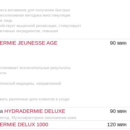
й медицины, направленной
личные цели клиентов в уходе
RADERMIE DELUXE
90 мин
15
ультифакторное омоложение кожи.
 DELUX 1000
120 мин
18
90 мин
14
ого лифтинга. В процедуре
 гиалуроновой кислоты и комплекса
итализации кожи. А также
получения более четких контуров
ствует мышечной релаксации,
ние активных ингредиентов,
IE LIFT
90 мин
1
еткого овала лица.
цу молодой вид и обеспечивает
ышц.
й медицины, направленной