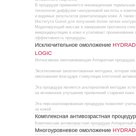
Эта процедура является альтернативой методам эстетическо
на мгновенное улучшение проявлений старения кожи.
Эта персонализированная процедура позволяет учитывать раз
за кожей.
Комплексная антивозрастная процедура
HYD
Комплексная антивозрастная процедура Аппаратный метод. М
Многоуровневое омоложение
HYDRADERMIE
HYDRADERMIE LIFT 1000
Интенсивная омолаживающая процедура с эффектом мгновенн
применяется инновационная термальная технология диффузии
витаминов для получения быстрых и видимых результатов рев
эксклюзивная методика миостимуляции Института Guinot для 
лица. Моделирующий массаж в завершении протокола способ
стимулирует микроциркуляцию в коже и усиливает проникнове
повышая эффективность процедуры
Четкий овал (аппаратный метод)
HYDRADERM
Миостимуляция и лимфодренаж для мгновенного лифтинга и ч
Аппаратная процедура
Эксклюзивная запатентованная методика, которая придает ли
четкость контуров лица благодаря укреплению мимических м
Эта процедура является альтернативой методам эстетическо
на мгновенное уменьшение проявлений старения кожи.