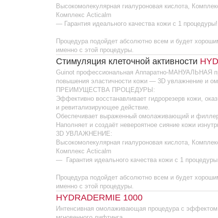
и ревитализирующее действие.
Обеспечивает выраженный омолаживающий и филлер-эффект
Наполняет и создаёт невероятное сияние кожи изнутри.
3D УВЛАЖНЕНИЕ:
Высокомолекулярная гиалуроновая кислота, Комплекс Hydralo
Комплекс Acticalm
— Гарантия идеального качества кожи с 1 процедуры!
Процедура подойдет абсолютно всем и будет хорошим вариан
именно с этой процедуры.
HYDRADERMIE 1000
Интенсивная омолаживающая процедура с эффектом
мгновенного лифтинга.
В процедуре применяется инновационная термальная
технология диффузии гиалуроновой кислоты и комплекса вит
и видимых результатов ревитализации кожи. А также эксклюз
Института Guinot для получения более четких контуров лица.
Моделирующий массаж в завершении протокола способствует
микроциркуляцию в коже и усиливает проникновение активных
эффективность процедуры.
Исключительное омоложение
HYDRADERMIE
LOGIC
Интенсивная омолаживающая Аппаратная процедура.
Эксклюзивная запатентованная методика, которая обеспечива
омоложения благодаря стимуляции клеточной активности.