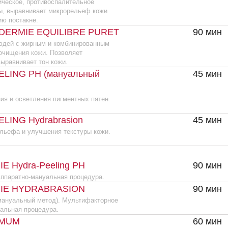
ает тон кожи.
PH (мануальный
45 мин
12
етления пигментных пятен.
ydrabrasion
45 мин
 улучшения текстуры кожи.
a-Peeling PH
90 мин
19
о-мануальная процедура.
DRABRASION
90 мин
18
ный метод). Мультифакторное
процедура.
60 мин
1
mmum — Ультрагидратирующая, для
мощное увлажняющее
.
gic: аквасиланол+гидроцит;