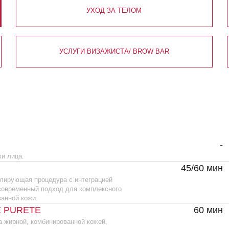
УСЛУГИ ВИЗАЖИСТА/ BROW BAR
ПЕРМАНЕНТН
ВРЕМЯ
-
45/60 мин
6 900/
я процедура с интеграцией
нный подход для комплексного
ожи.
ETE
60 мин
, комбинированной кожей,
 противоспалительное
внивает микрорельеф кожи
кне.
E EQUILIBRE PURET
90 мин
15
жирным и комбинированным
я кожи. Позволяет