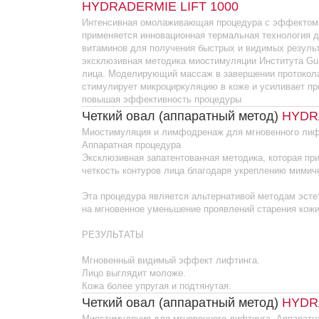
РЕЗУЛЬТАТЫ
Мгновенный видимый эффект лифтинга.
Лицо выглядит моложе.
Кожа более упругая и подтянутая.
Четкий овал (аппаратный метод)
HYDRADERM
Миостимуляция для мгновенного лифтинга. Аппаратная Экспр
Комплексная бьютификация 4-х зон: лицо, ше
SUMMUM
(мануальная процедура)
Комплексная ОМОЛАЖИВАЮЩАЯ процедура неинвазивной бью
и рук.
Интенсивная, с использованием мощных высокотехнологичных
и специальных мануальных техник воздействия на кожу.
Предназначена для коррекции возрастных изменений на коже ли
Процедура оказывает глобальное разнонаправленное действи
старения кожи.
Уникально — омолаживающая процедура «н
и с пролонгированным действием после кур
(аппаратно — мануальный метод)
Интенсивная омолаживающая процедура с использованием м
активных ингредиентов и специальных мануальных и аппаратн
Предназначена для коррекции возрастных изменений на коже ли
Процедура оказывает глобальное разнонаправленное действи