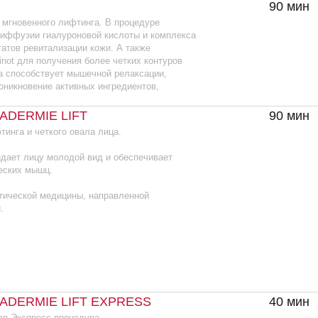
IE LIFT EXPRESS
40 мин
есс-процедура
60 мин
12
я, декольте и руки
AGE
тификации лица, шеи, декольте
 активных ингредиентов
ца, шеи, декольте и кистей рук.
е на процессы, лежащие в основе
90 мин
21
а выход»
са —
3D- HydraAge Summum
ощных высокотехнологичных
ых техник воздействия на кожу.
ца, шеи, декольте и кистей рук.
е на процессы, лежащие в основе