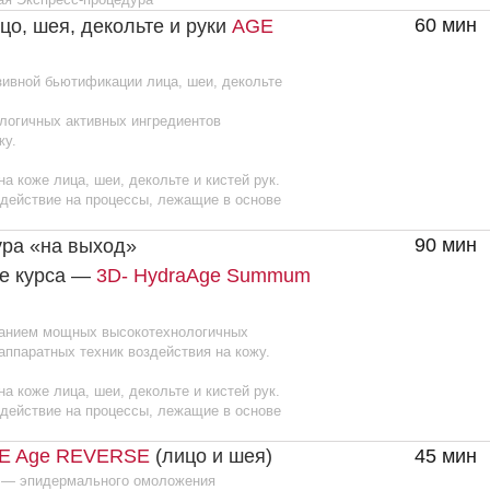
e REVERSE
(лицо и шея)
45 мин
19
ермального омоложения
тная методика.
евтический аппарат- VISIBLE Age
старения во всех зонах лица и шеи.
ржания результата, косметологи
курса.
ануальный метод)
55 мин
12
танавливает четкий овал лица,
я процедура для кожи лица, шеи
лагена, обеспечивает эффект
 3−4 недель.
гой и эластичной
ерхность кожи
уляция
90 мин
19
льный метод)
НИЕ аппаратно -мануальная