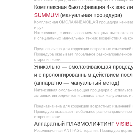
старения кожи.
Аппаратный ПЛАЗМОЛИФТИНГ
VISIBLE Ag
Революционная ANTI-AGE терапия. Процедура дермо — эпид
и безинъекционного плазмолифтинга. Запатентованная Аппара
Комбинация трех технологий омоложения Full Face
Активный ингредиент LIFE INfLOW и вибрационный физиотерап
REVERSE активизирует микроциркуляцию.
Процедура для мгновенных результатов устранения признаков 
Рекомендованный курс 4 процедуры (1р. в неделю), для подде
Guinot рекомендуют 1 посещение в месяц после интенсивного 
Интенсивная укрепляющая
LIFT SUMMUM
(м
Мощный лифтинг -эффект. Укрепляет и подтягивает кожу, восс
разглаживает морщины. Мануальная интенсивная укрепляюща
и декольте. Способствует реструктуризации и стимуляции кол
лифтинга и сияния кожи.
Рекомендованный курс — одна процедура в неделю в течении
РЕЗУЛЬТАТЫ
— Кожа лица, шеи и декольте становится более гладкой, упру
— Уменьшается глубина морщин и линий, разглаживается пов
— Овал становится более четким и лицо выглядит моложе
3D-ЛИФТИНГ
3D HYDRALIFT SAMMUM
Стим
коллагеногенеза, лифтинг (аппаратно-мануа
ИНТЕЛЛЕКТУАЛЬНЫЙ ЛИФТИНГ И КЛЕТОЧНОЕ ВОССТАНОВЛЕ
процедура.