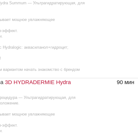
том начать знакомство с брендом
HYDRADERMIE Hydra
90 мин
17
 — Ультрагидратирующая, для
е.
мощное увлажняющее
.
gic: аквасиланол+гидроцит;
том начать знакомство с брендом
RMIE JEUNESSE
90 мин
1
 — Ультрагидратирующая, для
е.
мощное увлажняющее