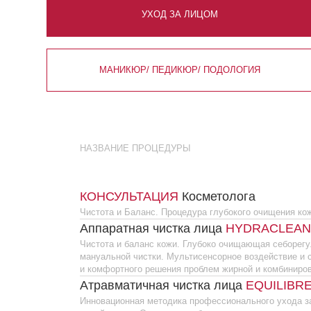
МАНИКЮР/ ПЕДИКЮР/ ПОДОЛОГИЯ
НАЗВАНИЕ ПРОЦЕДУРЫ
КОНСУЛЬТАЦИЯ
Косметолога
Чистота и Баланс. Процедура глубокого очищения кожи лица.
Аппаратная чистка лица
HYDRACLEAN
Чистота и баланс кожи. Глубоко очищающая себорегулирующа
мануальной чистки. Мультисенсорное воздействие и совреме
и комфортного решения проблем жирной и комбинированной к
Атравматичная чистка лица
EQUILIBRE PUR
Инновационная методика профессионального ухода за жирной
кожей с акне. Оказывает себорегулирующее, кератолическое,
действие, успокаивает воспаления, очищает комедоны, выра
и сужает расширенные поры, препятствует образованию поста
Атравматичная чистка лица
3D HYDRADERMI
Инновационная процедура создана специально для людей с 
типом кожи для восстановления баланса и глубокого очищени