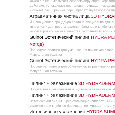
корректировать несовершенства, устраняет блески и выравнив
Guinot Эстетический пилинг
HYDRA PEELING 
метод)
Процедура пилинга для уменьшения признаков старения и осв
Мануальная техника
Guinot Эстетический пилинг
HYDRA PEELING H
Процедура пилинга для обновления, выравнивания рельефа и
Мануальная техника
Пилинг + Увлажнение
3D HYDRADERMIE Hydr
Про-активная ревитализация и двойное увлажнение. Аппаратн
Пилинг + Увлажнение
3D HYDRADERMIE HY
Эстетический пилинг и ревитализация (аппаратный и мануаль
увлажнение и глубокое биоочищение. Аппаратно-мануальная 
Интенсивное увлажнение
HYDRA SUMMUM
Guinot профессиональная МАНУАЛЬНАЯ процедура Hydra Su
повышения эластичности кожи — 3D увлажнение!
ПРЕИМУЩЕСТВА ПРОЦЕДУРЫ:
Эффективно восстанавливает гидрорезерв кожи, оказывает 
и ревитализирующее действие.
Обеспечивает выраженный омолаживающий и филлер-эффект
Наполняет и создаёт невероятное сияние кожи изнутри.
3D УВЛАЖНЕНИЕ:
Высокомолекулярная гиалуроновая кислота, Комплекс Hydralo